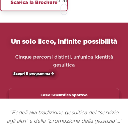
Scarica la Brochure
SCROLL
Un solo liceo, infinite possibilità
Cinque percorsi distinti, un'unica identità
gesuitica
Scopri il programma
Scopri il programma
Scopri il programma
Scopri il programma
Scopri il programma
Liceo delle Scienze Umane
Liceo Scientifico Sportivo
Liceo Scientifico STEAM
Liceo Scientifico
Liceo Classico
“
Fedeli alla tradizione gesuitica del "servizio
agli altri" e della "promozione della giustizia"...
”