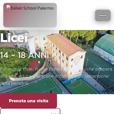
Licei
14 – 18 ANNI
Per nuove sfide, nuove risposte. Un liceo che prepara
alla vita, educa alle scelte e coltiva ogni dimensione
della persona.
Prenota una visita