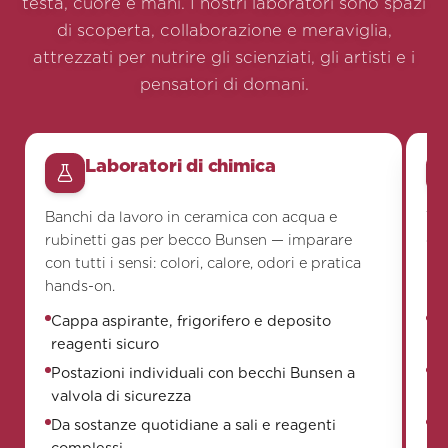
testa, cuore e mani. I nostri laboratori sono spazi
di scoperta, collaborazione e meraviglia,
attrezzati per nutrire gli scienziati, gli artisti e i
pensatori di domani.
Laboratori di chimica
Banchi da lavoro in ceramica con acqua e
Tav
rubinetti gas per becco Bunsen — imparare
ci
con tutti i sensi: colori, calore, odori e pratica
not
hands-on.
Cappa aspirante, frigorifero e deposito
Pr
reagenti sicuro
mi
Postazioni individuali con becchi Bunsen a
Sp
valvola di sicurezza
re
Da sostanze quotidiane a sali e reagenti
Os
complessi
si