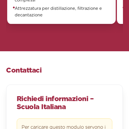
Attrezzatura per distillazione, filtrazione e
Ap
decantazione
st
Contattaci
Richiedi informazioni –
Scuola Italiana
Per caricare questo modulo servono i