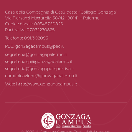
Casa della Compagnia di Gesù detta "Collegio Gonzaga"
Via Piersanti Mattarella 38/42 -90141 – Palermo
Codice fiscale 00548760826
Partita iva 07072270825
Telefono:
091.302093
PEC:
gonzagacampus@pec.it
segreteria@gonzagapalermo.it
segreteriaisp@gonzagapalermo.it
segreteria@gonzagapolisportiva.it
comunicazione@gonzagapalermo.it
Web:
http://www.gonzagacampus.it
© 2026 di Gonzaga Campus. Tutti i diritti riservati.