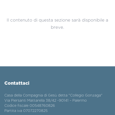
Il contenuto di questa sezione sarà disponibile a
breve.
Contattaci
Casa della Compagnia di Gesù detta "Collegio Gonzaga"
Via Piersanti Mattarella 38/42 -90141 – Palermo
Codice fiscale 00548760826
Partita iva 07072270825