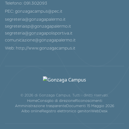
Telefono:
091.302093
PEC:
gonzagacampus@pec.it
segreteria@gonzagapalermo.it
segreteriaisp@gonzagapalermo.it
segreteria@gonzagapolisportiva.it
comunicazione@gonzagapalermo.it
Web:
http://www.gonzagacampus.it
© 2026 di Gonzaga Campus. Tutti i diritti riservati.
Home
Consiglio di direzione
Riconoscimenti
Amministrazione trasparente
Documenti 15 Maggio 2026
Albo online
Registro elettronico genitori
WebDesk