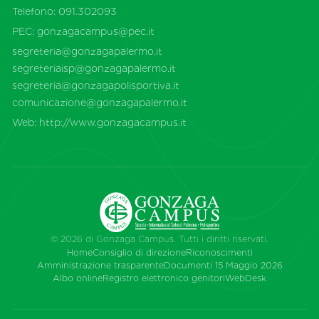
Telefono:
091.302093
PEC:
gonzagacampus@pec.it
segreteria@gonzagapalermo.it
segreteriaisp@gonzagapalermo.it
segreteria@gonzagapolisportiva.it
comunicazione@gonzagapalermo.it
Web:
http://www.gonzagacampus.it
© 2026 di Gonzaga Campus. Tutti i diritti riservati.
Home
Consiglio di direzione
Riconoscimenti
Amministrazione trasparente
Documenti 15 Maggio 2026
Albo online
Registro elettronico genitori
WebDesk