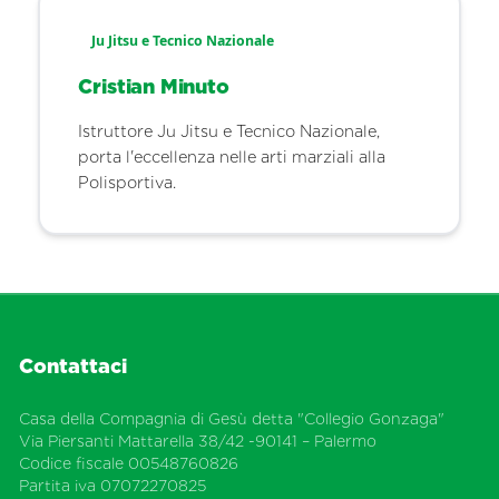
Ju Jitsu e Tecnico Nazionale
Cristian Minuto
Istruttore Ju Jitsu e Tecnico Nazionale,
porta l'eccellenza nelle arti marziali alla
Polisportiva.
Contattaci
Casa della Compagnia di Gesù detta "Collegio Gonzaga"
Via Piersanti Mattarella 38/42 -90141 – Palermo
Codice fiscale 00548760826
Partita iva 07072270825