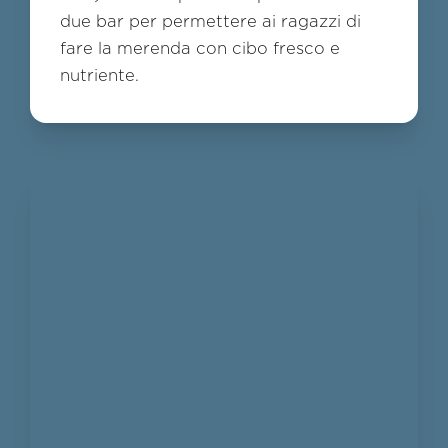
due bar per permettere ai ragazzi di
fare la merenda con cibo fresco e
nutriente.
2
/
10