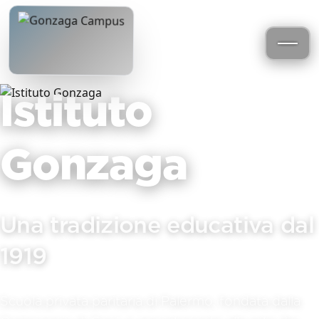
Istituto
Gonzaga
Una tradizione educativa dal
1919
Scuola privata paritaria di Palermo, fondata dalla