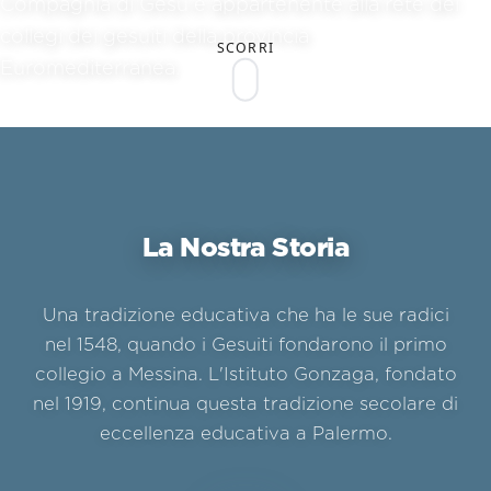
Compagnia di Gesù e appartenente alla rete dei
collegi dei gesuiti della provincia
SCORRI
Euromediterranea.
La Nostra Storia
Una tradizione educativa che ha le sue radici
nel 1548, quando i Gesuiti fondarono il primo
collegio a Messina. L'Istituto Gonzaga, fondato
nel 1919, continua questa tradizione secolare di
eccellenza educativa a Palermo.