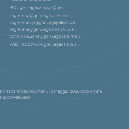
PEC:
gonzagacampus@pec.it
segreteria@gonzagapalermo.it
segreteriaisp@gonzagapalermo.it
segreteria@gonzagapolisportiva.it
comunicazione@gonzagapalermo.it
Web:
http://www.gonzagacampus.it
e trasparente
Documenti 15 Maggio 2026
Albo online
enitori
WebDesk