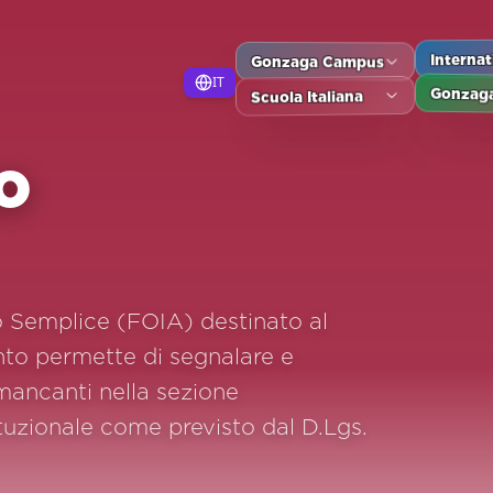
Gonzaga Campus
Interna
IT
Gonzaga
Scuola Italiana
o
o Semplice (FOIA) destinato al
to permette di segnalare e
 mancanti nella sezione
tuzionale come previsto dal D.Lgs.