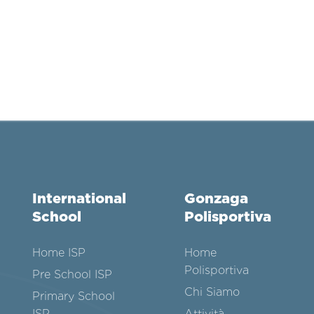
International
Gonzaga
School
Polisportiva
Home ISP
Home
Polisportiva
Pre School ISP
Chi Siamo
Primary School
ISP
Attività