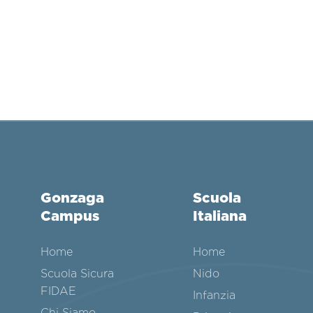
Gonzaga
Scuola
Campus
Italiana
Home
Home
Scuola Sicura
Nido
FIDAE
Infanzia
Chi Siamo