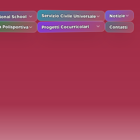
Notizie
Servizio Civile Universale
tional School
Contatti
Progetti Cocurricolari
 Polisportiva