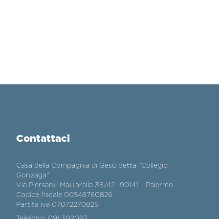
Contattaci
Casa della Compagnia di Gesù detta "Collegio
Gonzaga"
Via Piersanti Mattarella 38/42 -90141 – Palermo
Codice fiscale 00548760826
Partita iva 07072270825
Telefono:
091.302093