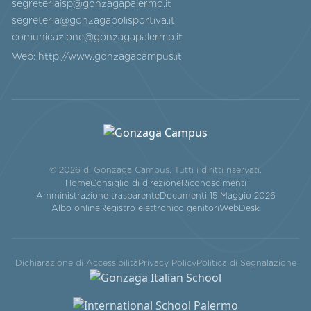
segreteriaisp@gonzagapalermo.it
segreteria@gonzagapolisportiva.it
comunicazione@gonzagapalermo.it
Web:
http://www.gonzagacampus.it
© 2026 di Gonzaga Campus. Tutti i diritti riservati.
Home
Consiglio di direzione
Riconoscimenti
Amministrazione trasparente
Documenti 15 Maggio 2026
Albo online
Registro elettronico genitori
WebDesk
Dichiarazione di Accessibilità
Privacy Policy
Politica di Segnalazione