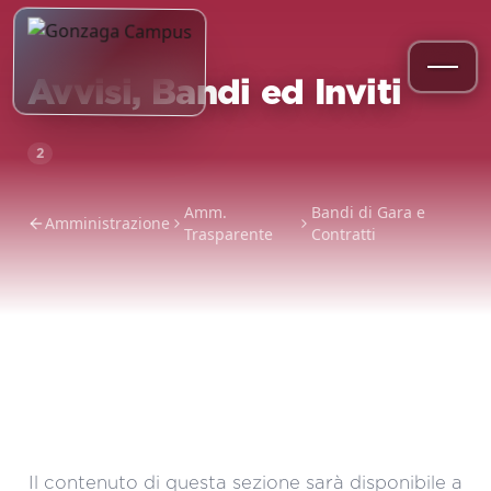
Avvisi, Bandi ed Inviti
2
Amm.
Bandi di Gara e
Amministrazione
Trasparente
Contratti
Il contenuto di questa sezione sarà disponibile a