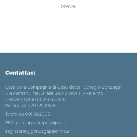
breve.
Contattaci
Casa della Compagnia di Gesù detta "Collegio Gonzaga"
Via Piersanti Mattarella 38/42 -90141 – Palermo
Codice fiscale 00548760826
Partita iva 07072270825
Telefono:
091.302093
PEC:
gonzagacampus@pec.it
segreteria@gonzagapalermo.it