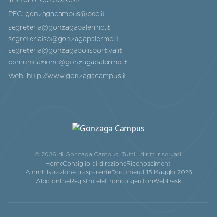
Telefono:
091.302093
PEC:
gonzagacampus@pec.it
segreteria@gonzagapalermo.it
segreteriaisp@gonzagapalermo.it
segreteria@gonzagapolisportiva.it
comunicazione@gonzagapalermo.it
Web:
http://www.gonzagacampus.it
© 2026 di Gonzaga Campus. Tutti i diritti riservati.
Home
Consiglio di direzione
Riconoscimenti
Amministrazione trasparente
Documenti 15 Maggio 2026
Albo online
Registro elettronico genitori
WebDesk