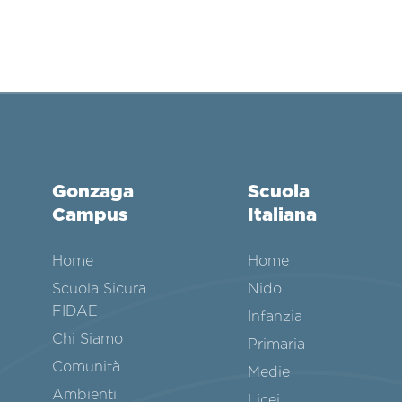
Gonzaga
Scuola
Campus
Italiana
Home
Home
Scuola Sicura
Nido
FIDAE
Infanzia
Chi Siamo
Primaria
Comunità
Medie
Ambienti
Licei