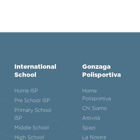
International
Gonzaga
School
Polisportiva
Home ISP
Home
Polisportiva
Pre School ISP
Chi Siamo
Primary School
ISP
Attività
Middle School
Spazi
High School
La Nostra