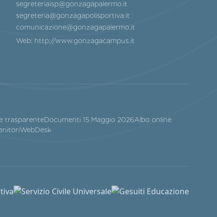
segreteriaisp@gonzagapalermo.it
segreteria@gonzagapolisportiva.it
comunicazione@gonzagapalermo.it
Web:
http://www.gonzagacampus.it
e trasparente
Documenti 15 Maggio 2026
Albo online
enitori
WebDesk