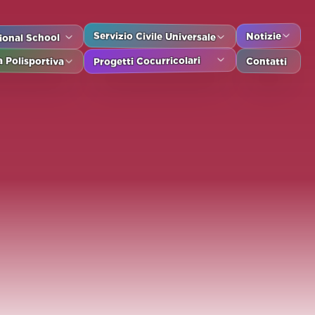
Notizie
Servizio Civile Universale
tional School
Contatti
Progetti Cocurricolari
 Polisportiva