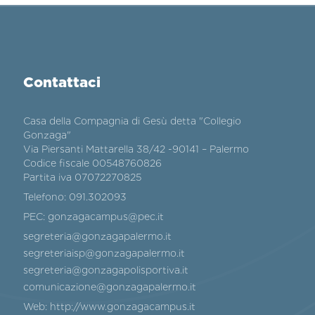
Contattaci
Casa della Compagnia di Gesù detta "Collegio
Gonzaga"
Via Piersanti Mattarella 38/42 -90141 – Palermo
Codice fiscale 00548760826
Partita iva 07072270825
Telefono:
091.302093
PEC:
gonzagacampus@pec.it
segreteria@gonzagapalermo.it
segreteriaisp@gonzagapalermo.it
segreteria@gonzagapolisportiva.it
comunicazione@gonzagapalermo.it
Web:
http://www.gonzagacampus.it