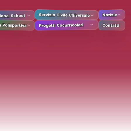
Notizie
Servizio Civile Universale
tional School
Contatti
Progetti Cocurricolari
 Polisportiva