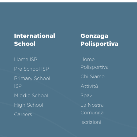
International
Gonzaga
School
Polisportiva
Home ISP
Home
Polisportiva
Pre School ISP
Chi Siamo
Primary School
ISP
Attività
Middle School
Spazi
High School
La Nostra
Comunità
Careers
Iscrizioni