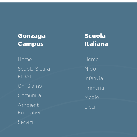
Gonzaga
Scuola
Campus
Italiana
Home
Home
Scuola Sicura
Nido
FIDAE
Infanzia
Chi Siamo
Primaria
Comunità
Medie
Ambienti
Licei
Educativi
Servizi