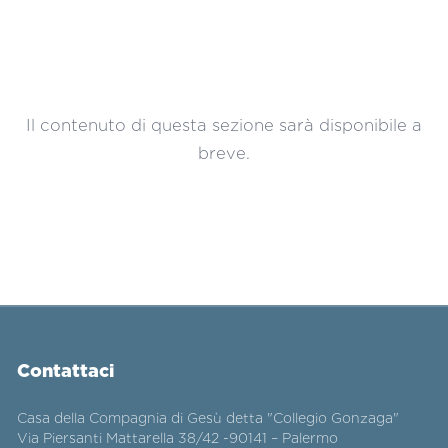
Il contenuto di questa sezione sarà disponibile a
breve.
Contattaci
Casa della Compagnia di Gesù detta "Collegio Gonzaga"
Via Piersanti Mattarella 38/42 -90141 – Palermo