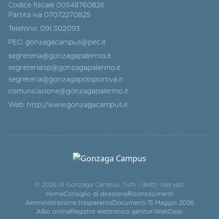
Codice fiscale 00548760826
Partita iva 07072270825
Telefono:
091.302093
PEC:
gonzagacampus@pec.it
segreteria@gonzagapalermo.it
segreteriaisp@gonzagapalermo.it
segreteria@gonzagapolisportiva.it
comunicazione@gonzagapalermo.it
Web:
http://www.gonzagacampus.it
© 2026 di Gonzaga Campus. Tutti i diritti riservati.
Home
Consiglio di direzione
Riconoscimenti
Amministrazione trasparente
Documenti 15 Maggio 2026
Albo online
Registro elettronico genitori
WebDesk