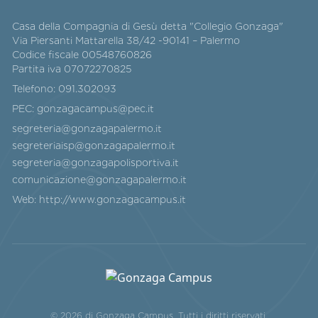
Casa della Compagnia di Gesù detta "Collegio Gonzaga"
Via Piersanti Mattarella 38/42 -90141 – Palermo
Codice fiscale 00548760826
Partita iva 07072270825
Telefono:
091.302093
PEC:
gonzagacampus@pec.it
segreteria@gonzagapalermo.it
segreteriaisp@gonzagapalermo.it
segreteria@gonzagapolisportiva.it
comunicazione@gonzagapalermo.it
Web:
http://www.gonzagacampus.it
© 2026 di Gonzaga Campus. Tutti i diritti riservati.