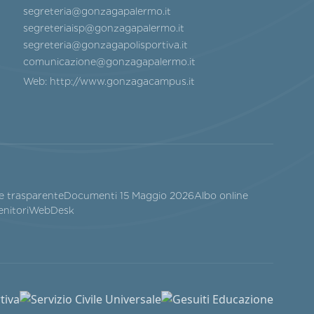
segreteria@gonzagapalermo.it
segreteriaisp@gonzagapalermo.it
segreteria@gonzagapolisportiva.it
comunicazione@gonzagapalermo.it
Web:
http://www.gonzagacampus.it
e trasparente
Documenti 15 Maggio 2026
Albo online
enitori
WebDesk