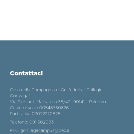
Contattaci
Casa della Compagnia di Gesù detta "Collegio
Gonzaga"
Via Piersanti Mattarella 38/42 -90141 – Palermo
Codice fiscale 00548760826
Partita iva 07072270825
Telefono:
091.302093
PEC:
gonzagacampus@pec.it