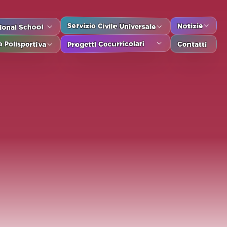
Notizie
Servizio Civile Universale
tional School
Contatti
Progetti Cocurricolari
 Polisportiva