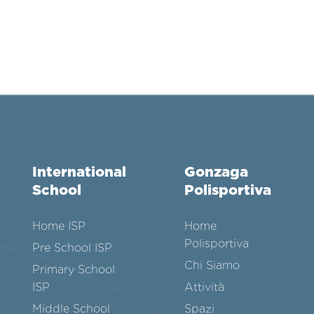
International
Gonzaga
School
Polisportiva
Home ISP
Home
Polisportiva
Pre School ISP
Chi Siamo
Primary School
ISP
Attività
Middle School
Spazi