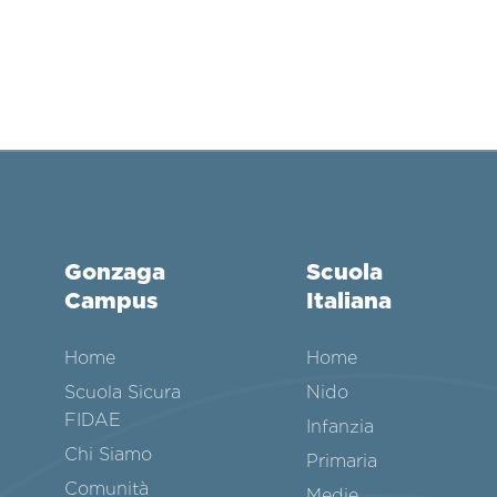
Gonzaga
Scuola
Campus
Italiana
Home
Home
Scuola Sicura
Nido
FIDAE
Infanzia
Chi Siamo
Primaria
Comunità
Medie