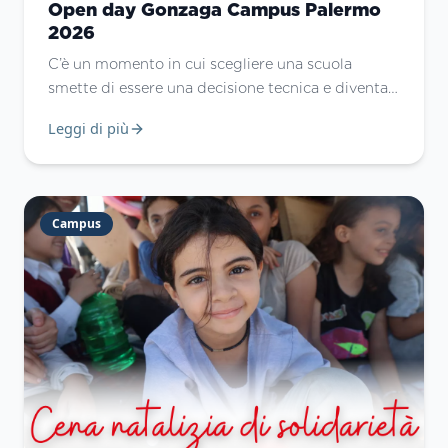
Open day Gonzaga Campus Palermo
2026
C’è un momento in cui scegliere una scuola
smette di essere una decisione tecnica e diventa
un atto di fiducia. L’open day Gonzaga Campus
Leggi di più
Palermo, in programma sabato 31 gennaio, nasce
proprio per questo: aprire le porte, ma
soprattutto aprire la mente e il cuore di chi
desidera accompagnare i propri figli in un
Campus
percorso educativo autentico, profondo e
orientato al futuro.