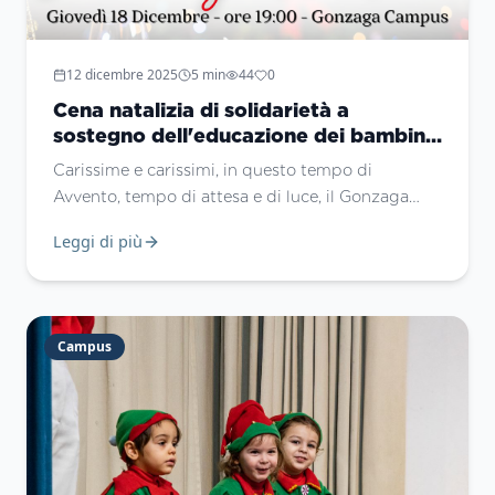
12 dicembre 2025
5
min
44
0
Cena natalizia di solidarietà a
sostegno dell'educazione dei bambini
palestinesi e al sostegno delle nostre
Carissime e carissimi, in questo tempo di
missioni.
Avvento, tempo di attesa e di luce, il Gonzaga
Campus desidera rinnovare il proprio impegno a
Leggi di più
custodire e sostenere la speranza, soprattutto
laddove essa appare più fragile.
Campus