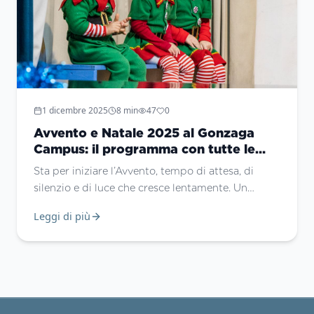
1 dicembre 2025
8
min
47
0
Avvento e Natale 2025 al Gonzaga
Campus: il programma con tutte le
iniziative
Sta per iniziare l’Avvento, tempo di attesa, di
silenzio e di luce che cresce lentamente. Un
tempo che ci invita a fermarci, a guardare più in
Leggi di più
profondità, a prepararci ad accogliere Colui che
viene a portare speranza nei luoghi feriti della
storia.