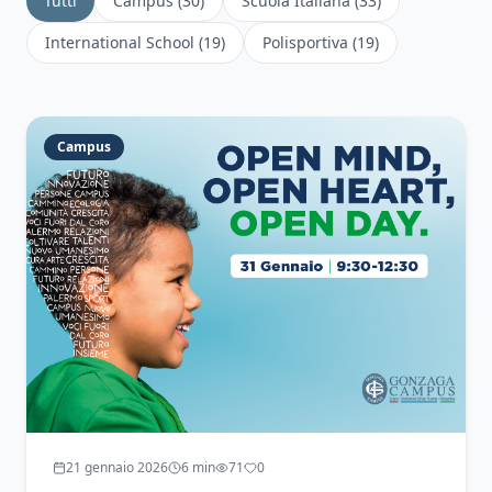
Tutti
Campus
(
30
)
Scuola Italiana
(
33
)
International School
(
19
)
Polisportiva
(
19
)
Campus
21 gennaio 2026
6
min
71
0