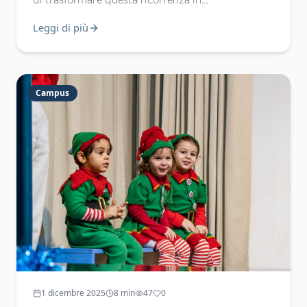
un’opportunità di apprendimento profondo,
Leggi di più
coinvolgendo studenti di tutte le età — dalla
Scuola Italiana all’International School of Palermo
— in percorsi di riflessione, ricerca e cittadinanza
attiva. Il risultato è stato un mosaico di attività
Campus
ricco, creativo e fortemente connesso al presente,
capace di unire storia, attualità, competenze
linguistiche e impegno etico.
1 dicembre 2025
8
min
47
0