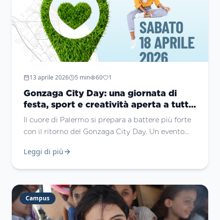
13 aprile 2026
5
min
60
1
Gonzaga City Day: una giornata di
festa, sport e creatività aperta a tutta
Palermo
Il cuore di Palermo si prepara a battere più forte
con il ritorno del Gonzaga City Day. Un evento
speciale che trasforma il Gonzaga Campus in un
Leggi di più
laboratorio a cielo aperto per l’intera
cittadinanza. Non si tratta solo di una giornata di
scuola aperta, ma di un vero e proprio regalo alla
città: un’occasione per incontrarsi, giocare e
Campus
crescere insieme attraverso oltre 50 attività
gratuit