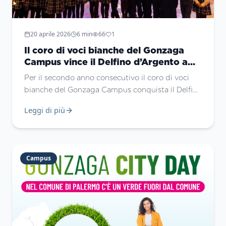
20 aprile 2026
6
min
66
1
Il coro di voci bianche del Gonzaga
Campus vince il Delfino d’Argento a
Sanremo
Per il secondo anno consecutivo il coro di voci
bianche del Gonzaga Campus conquista il Delfino
d’Argento al GEF 2026 di Sanremo, sul palco del
Leggi di più
Teatro Ariston.
Campus