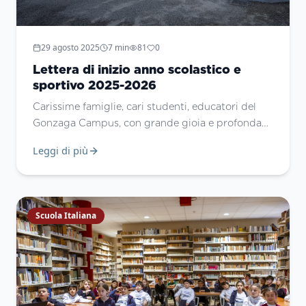
29 agosto 2025
7
min
81
0
Lettera di inizio anno scolastico e
sportivo 2025-2026
Carissime famiglie, cari studenti, educatori del
Gonzaga Campus, con grande gioia e profonda
gratitudine, vi do il benvenuto all’inizio di un
Leggi di più
nuovo anno scolastico. L’inizio di ogni anno è
sempre un tempo prezioso, carico di attese,
sogni, progetti. È un tempo in cui si mettono in
cammino, ancora una volta, le energie di tutta la
Scuola Italiana
nostra comunità educativa. E quest’anno, più che
mai, ci sentiamo interpellati da un tempo storico
che ci chiede di essere testimoni e costruttori di
speranza.