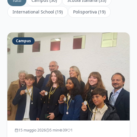
Tutti
Campus
(
30
)
Scuola Italiana
(
33
)
International School
(
19
)
Polisportiva
(
19
)
Campus
15 maggio 2026
5
min
39
1