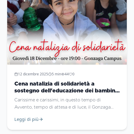
12 dicembre 2025
5
min
44
0
Cena natalizia di solidarietà a
sostegno dell'educazione dei bambini
palestinesi e al sostegno delle nostre
Carissime e carissimi, in questo tempo di
missioni.
Avvento, tempo di attesa e di luce, il Gonzaga
Campus desidera rinnovare il proprio impegno a
Leggi di più
custodire e sostenere la speranza, soprattutto
laddove essa appare più fragile.