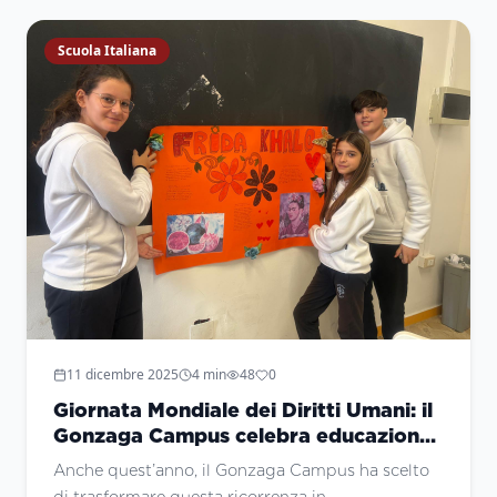
Scuola Italiana
11 dicembre 2025
4
min
48
0
Giornata Mondiale dei Diritti Umani: il
Gonzaga Campus celebra educazione,
memoria e impegno civile
Anche quest’anno, il Gonzaga Campus ha scelto
di trasformare questa ricorrenza in