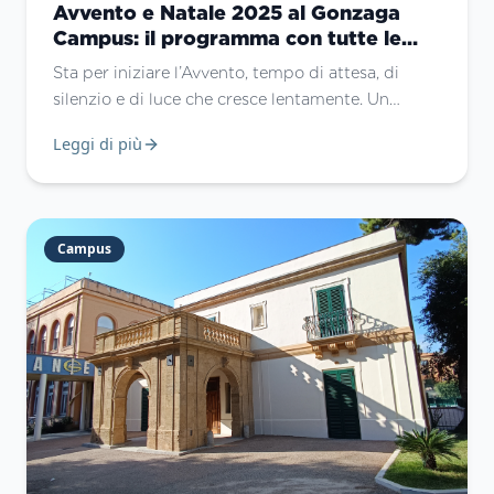
Avvento e Natale 2025 al Gonzaga
Campus: il programma con tutte le
iniziative
Sta per iniziare l’Avvento, tempo di attesa, di
silenzio e di luce che cresce lentamente. Un
tempo che ci invita a fermarci, a guardare più in
Leggi di più
profondità, a prepararci ad accogliere Colui che
viene a portare speranza nei luoghi feriti della
storia.
Campus