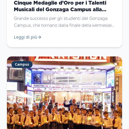
Cinque Medaglie d’Oro per i Talenti
Musicali del Gonzaga Campus alla
Kermesse “Diamoci un tono”
Grande successo per gli studenti del Gonzaga
Campus, che tornano dalla finale della kermesse
musicale “Diamoci un tono” con uno straordinario
Leggi di più
risultato: ben cinque medaglie d’oro su sei
conquistate durante l’evento che coinvolge le
scuole della rete Gesuiti Educazione.
Campus