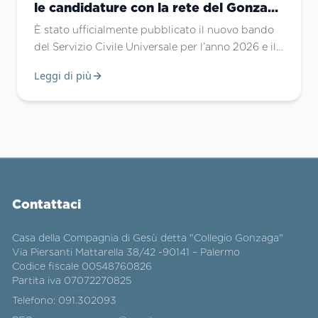
le candidature con la rete del Gonzaga
Campus
È stato ufficialmente pubblicato il nuovo bando
del Servizio Civile Universale per l’anno 2026 e il
Gonzaga Campus di Palermo si conferma ancora
Leggi di più
una volta un punto di riferimento fondamentale
per chi desidera vivere un anno di crescita
umana, professionale e sociale. Questa è
un’occasione straordinaria per i ragazzi e le
ragazze tra i 18 e i 28 anni che vogliono mettersi
in gioco e contribuire attivamente al benessere
della propria comunità attraverso progetti
concreti e di alto valore educativo.
Contattaci
Casa della Compagnia di Gesù detta "Collegio Gonzaga"
Via Piersanti Mattarella 38/42 -90141 – Palermo
Codice fiscale 00548760826
Partita iva 07072270825
Telefono:
091.302093