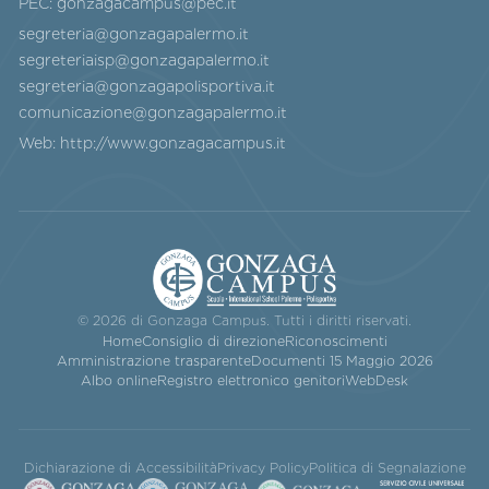
PEC:
gonzagacampus@pec.it
segreteria@gonzagapalermo.it
segreteriaisp@gonzagapalermo.it
segreteria@gonzagapolisportiva.it
comunicazione@gonzagapalermo.it
Web:
http://www.gonzagacampus.it
© 2026 di Gonzaga Campus. Tutti i diritti riservati.
Home
Consiglio di direzione
Riconoscimenti
Amministrazione trasparente
Documenti 15 Maggio 2026
Albo online
Registro elettronico genitori
WebDesk
Dichiarazione di Accessibilità
Privacy Policy
Politica di Segnalazione