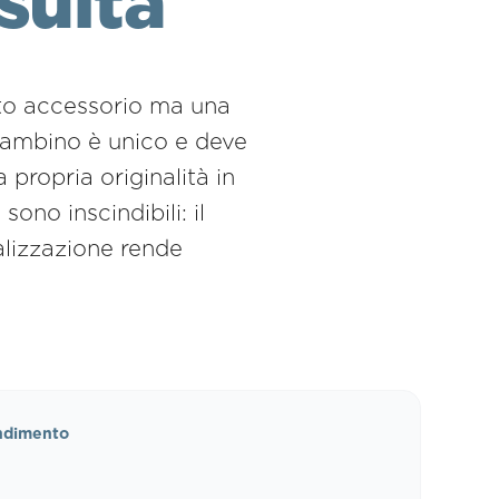
suita
nto accessorio ma una
 bambino è unico e deve
 propria originalità in
ono inscindibili: il
alizzazione rende
ndimento