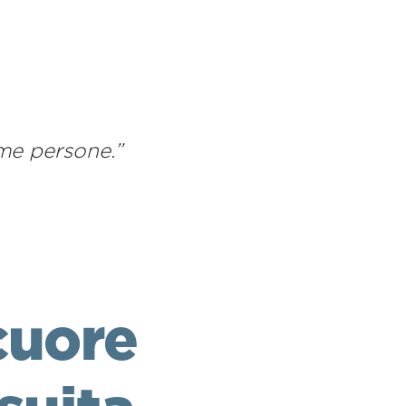
me persone.
”
 cuore