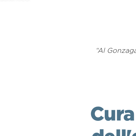
“
Al Gonzaga
Cura 