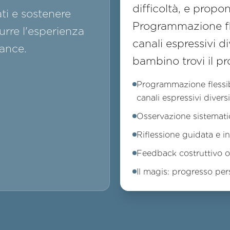
difficoltà, e propo
ati e sostenere
Programmazione fles
rre l'esperienza
canali espressivi d
mance.
bambino trovi il pr
Programmazione flessibi
canali espressivi diversi
Osservazione sistemat
Riflessione guidata e i
Feedback costruttivo ori
Il magis: progresso pe