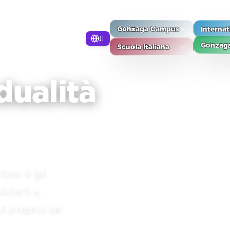
Gonzaga Campus
Interna
IT
Scuola Italiana
Gonzaga
dualità
ressi e gli
utarli a
il proprio sé
SCROLL