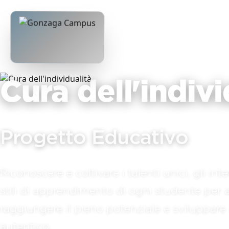
Cura dell'indivi
Progetto Educativo
Riconoscere e coltivare i talenti unici, gli inte
stili di apprendimento di ogni studente per ai
raggiungere il pieno potenziale e sviluppare 
autentico.