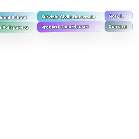
tional School
Notizie
Servizio Civile Universale
Contatti
Progetti Cocurricolari
 Polisportiva